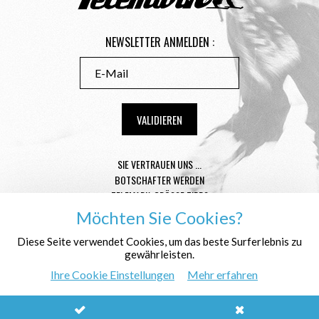
NEWSLETTER ANMELDEN :
SIE VERTRAUEN UNS ...
BOTSCHAFTER WERDEN
TELEMARK-GRÖSSE TIPPS
CONDITIONS GÉNÉRALES DE VENTE
Möchten Sie Cookies?
MENTIONS LÉGALES
Diese Seite verwendet Cookies, um das beste Surferlebnis zu
DATENSCHUTZ
gewährleisten.
WER SIND WIR ?
Ihre Cookie Einstellungen
Mehr erfahren
© Télémark Shop
Créé avec passion par
Pure Illusion