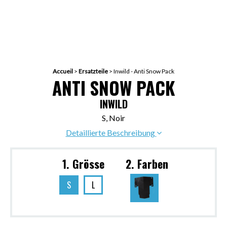
Accueil
>
Ersatzteile
>
Inwild - Anti Snow Pack
ANTI SNOW PACK
INWILD
S, Noir
Detaillierte Beschreibung
1. Grösse
2. Farben
S
L