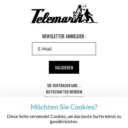
NEWSLETTER ANMELDEN :
SIE VERTRAUEN UNS ...
BOTSCHAFTER WERDEN
TELEMARK-GRÖSSE TIPPS
CONDITIONS GÉNÉRALES DE VENTE
Möchten Sie Cookies?
MENTIONS LÉGALES
Diese Seite verwendet Cookies, um das beste Surferlebnis zu
DATENSCHUTZ
gewährleisten.
WER SIND WIR ?