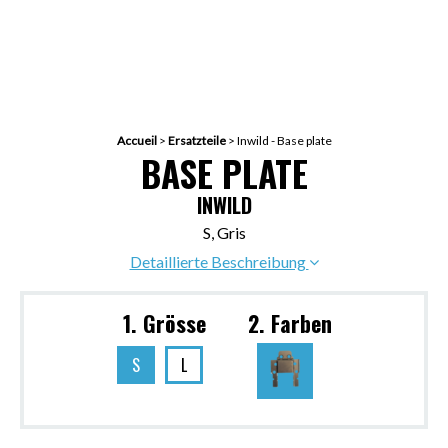
Accueil
>
Ersatzteile
>
Inwild - Base plate
BASE PLATE
INWILD
S, Gris
Detaillierte Beschreibung
1. Grösse
2. Farben
S
L