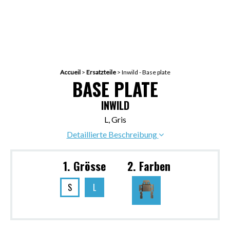
Accueil
>
Ersatzteile
>
Inwild - Base plate
BASE PLATE
INWILD
L, Gris
Detaillierte Beschreibung
1. Grösse
2. Farben
S
L