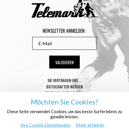
NEWSLETTER ANMELDEN :
SIE VERTRAUEN UNS ...
BOTSCHAFTER WERDEN
TELEMARK-GRÖSSE TIPPS
CONDITIONS GÉNÉRALES DE VENTE
Möchten Sie Cookies?
MENTIONS LÉGALES
Diese Seite verwendet Cookies, um das beste Surferlebnis zu
DATENSCHUTZ
gewährleisten.
WER SIND WIR ?
Ihre Cookie Einstellungen
Mehr erfahren