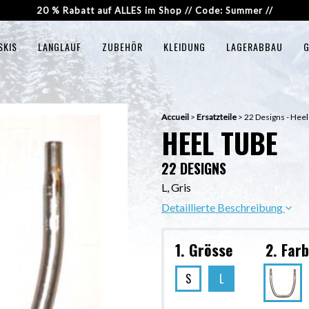
20 % Rabatt auf ALLES im Shop // Code: Summer //
SKIS
LANGLAUF
ZUBEHÖR
KLEIDUNG
LAGERABBAU
G
Accueil
>
Ersatzteile
>
22 Designs - Heel
HEEL TUBE
22 DESIGNS
L, Gris
Detaillierte Beschreibung
1. Grösse
2. Far
S
L