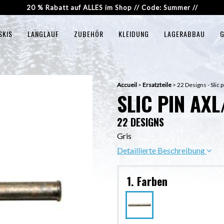
20 % Rabatt auf ALLES im Shop // Code: Summer //
SKIS
LANGLAUF
ZUBEHÖR
KLEIDUNG
LAGERABBAU
G
Accueil
>
Ersatzteile
>
22 Designs - Slic
SLIC PIN AXL
22 DESIGNS
Gris
Detaillierte Beschreibung
1. Farben