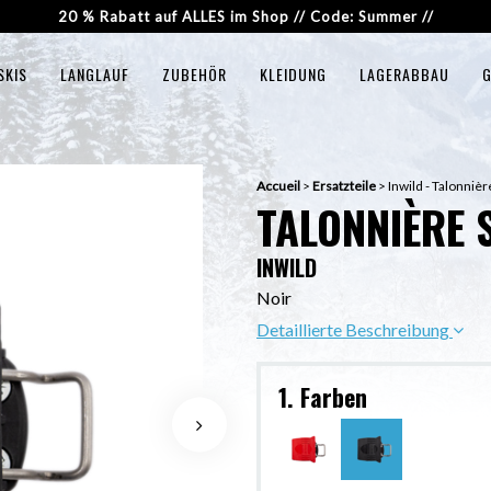
20 % Rabatt auf ALLES im Shop // Code: Summer //
SKIS
LANGLAUF
ZUBEHÖR
KLEIDUNG
LAGERABBAU
G
Accueil
>
Ersatzteile
>
Inwild - Talonnièr
TALONNIÈRE 
INWILD
Noir
Detaillierte Beschreibung
1. Farben