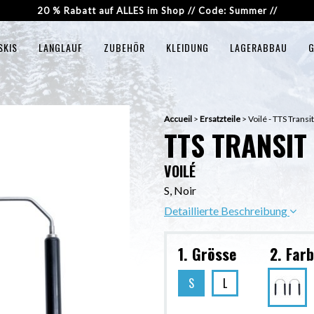
20 % Rabatt auf ALLES im Shop // Code: Summer //
SKIS
LANGLAUF
ZUBEHÖR
KLEIDUNG
LAGERABBAU
G
Accueil
>
Ersatzteile
>
Voilé - TTS Transi
TTS TRANSIT
VOILÉ
S, Noir
Detaillierte Beschreibung
1. Grösse
2. Far
S
L