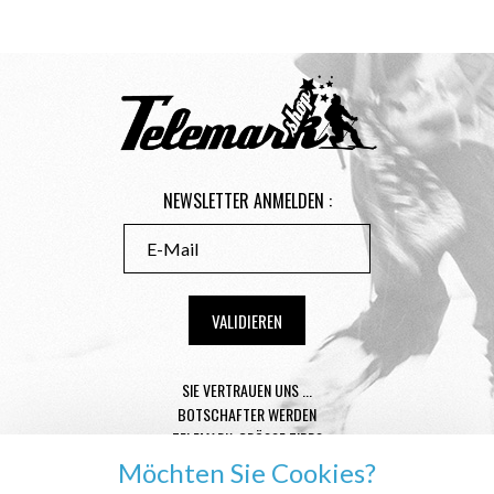
NEWSLETTER ANMELDEN :
SIE VERTRAUEN UNS ...
BOTSCHAFTER WERDEN
TELEMARK-GRÖSSE TIPPS
CONDITIONS GÉNÉRALES DE VENTE
Möchten Sie Cookies?
MENTIONS LÉGALES