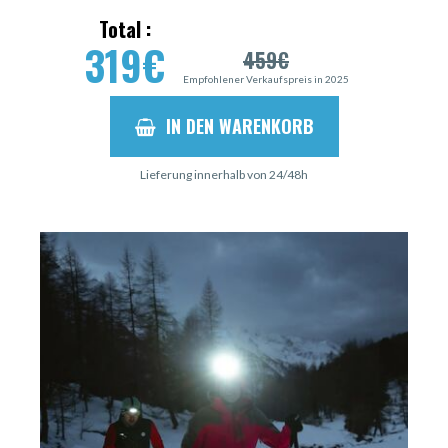
Total :
319
€
459
€
Empfohlener Verkaufspreis in 2025
IN DEN WARENKORB
Lieferung innerhalb von 24/48h