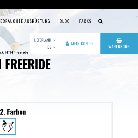
EBRAUCHTE AUSRÜSTUNG
BLOG
PACKS
LIEFERLAND
MEIN KONTO
WARENKORB
DE
p ski NTN Freeride
N FREERIDE
2. Farben