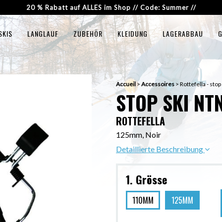
20 % Rabatt auf ALLES im Shop // Code: Summer //
SKIS
LANGLAUF
ZUBEHÖR
KLEIDUNG
LAGERABBAU
G
Accueil
>
Accessoires
>
Rottefella - sto
STOP SKI NT
ROTTEFELLA
125mm, Noir
Detaillierte Beschreibung
1. Grösse
110MM
125MM