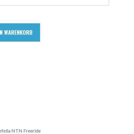
EN WARENKORB
tefella NTN Freeride