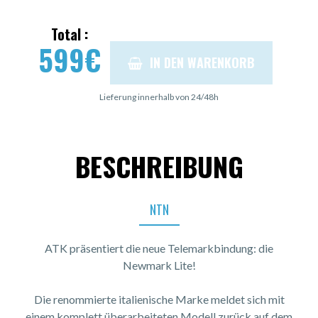
Total :
599
€
IN DEN WARENKORB
Lieferung innerhalb von 24/48h
BESCHREIBUNG
NTN
ATK präsentiert die neue Telemarkbindung: die
Newmark Lite!
Die renommierte italienische Marke meldet sich mit
einem komplett überarbeiteten Modell zurück auf dem