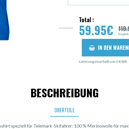
Total :
59.95
€
119.
Empfohl
IN DEN WARE
Lieferung innerhalb von 24/48h
BESCHREIBUNG
OBERTEILE
loshirt speziell für Telemark-Skifahrer: 100 % Merinowolle für ma