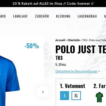
20 % Rabatt auf ALLES im Shop // Code: Summer //
SKIS
LANGLAUF
ZUBEHÖR
KLEIDUNG
LAGERABBAU
G
Accueil
>
Oberteile
>
TKS - Polo Just Te
-50%
POLO JUST T
TKS
S, Bleu
Detaillierte Beschreibung
1. Vetement
2. Fa
S
XL