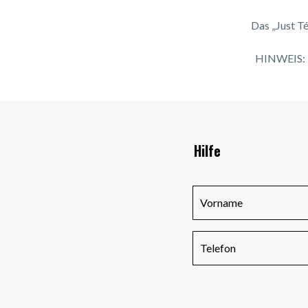
Das „Just T
HINWEIS: Fä
Hilfe