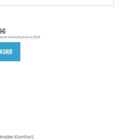
9
€
ener Verkaufspreis in 2022
NKORB
ximalen Komfort,