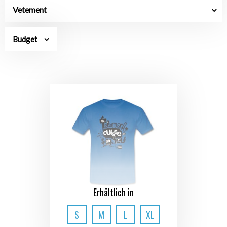
Vetement
Budget
Erhältlich in
S
M
L
XL