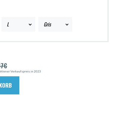
L
Gris
67
€
hlener Verkaufspreis in 2023
NKORB