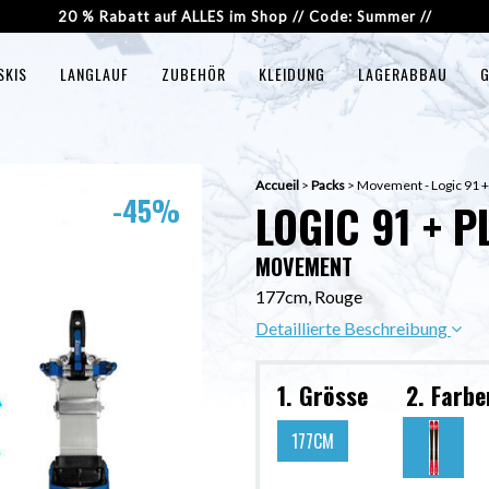
20 % Rabatt auf ALLES im Shop // Code: Summer //
SKIS
LANGLAUF
ZUBEHÖR
KLEIDUNG
LAGERABBAU
G
Accueil
>
Packs
>
Movement - Logic 91 +
-45%
LOGIC 91 + 
MOVEMENT
177cm, Rouge
Detaillierte Beschreibung
1. Grösse
2. Farbe
177CM