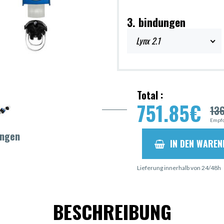
3. bindungen
Lynx 2.1
Total :
751.85
€
13
Empfo
ungen
IN DEN WARE
Lieferung innerhalb von 24/48h
BESCHREIBUNG