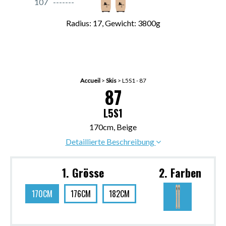
107
Radius: 17, Gewicht: 3800g
Accueil
>
Skis
>
L5S1 - 87
87
L5S1
170cm, Beige
Detaillierte Beschreibung
1. Grösse
2. Farben
170CM
176CM
182CM