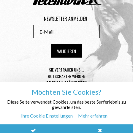
NEWSLETTER ANMELDEN :
SIE VERTRAUEN UNS ...
BOTSCHAFTER WERDEN
TELEMARK-GRÖSSE TIPPS
CONDITIONS GÉNÉRALES DE VENTE
Möchten Sie Cookies?
MENTIONS LÉGALES
Diese Seite verwendet Cookies, um das beste Surferlebnis zu
DATENSCHUTZ
gewährleisten.
WER SIND WIR ?
Ihre Cookie Einstellungen
Mehr erfahren
© Télémark Shop