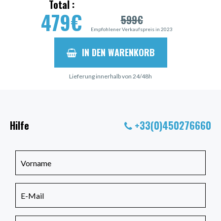
Total :
479
€
599
€
Empfohlener Verkaufspreis in 2023
IN DEN WARENKORB
Lieferung innerhalb von 24/48h
Hilfe
+33(0)450276660