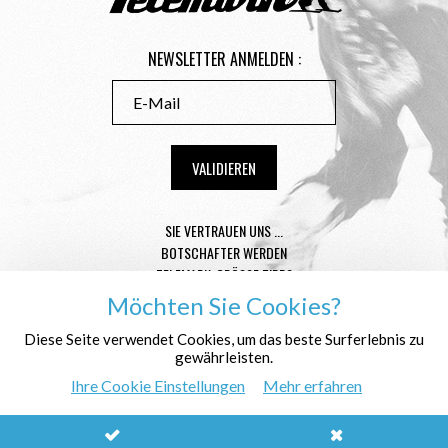
NEWSLETTER ANMELDEN :
SIE VERTRAUEN UNS ...
BOTSCHAFTER WERDEN
TELEMARK-GRÖSSE TIPPS
CONDITIONS GÉNÉRALES DE VENTE
Möchten Sie Cookies?
MENTIONS LÉGALES
Diese Seite verwendet Cookies, um das beste Surferlebnis zu
DATENSCHUTZ
gewährleisten.
WER SIND WIR ?
Ihre Cookie Einstellungen
Mehr erfahren
© Télémark Shop
Créé avec passion par
Pure Illusion