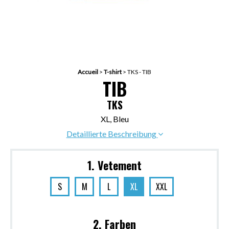
Accueil
>
T-shirt
>
TKS - TIB
TIB
TKS
XL, Bleu
Detaillierte Beschreibung
1. Vetement
S
M
L
XL
XXL
2. Farben