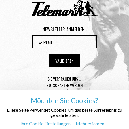
NEWSLETTER ANMELDEN :
SIE VERTRAUEN UNS ...
BOTSCHAFTER WERDEN
TELEMARK-GRÖSSE TIPPS
CONDITIONS GÉNÉRALES DE VENTE
Möchten Sie Cookies?
MENTIONS LÉGALES
Diese Seite verwendet Cookies, um das beste Surferlebnis zu
DATENSCHUTZ
gewährleisten.
WER SIND WIR ?
Ihre Cookie Einstellungen
Mehr erfahren