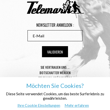
NEWSLETTER ANMELDEN :
SIE VERTRAUEN UNS ...
BOTSCHAFTER WERDEN
TELEMARK-GRÖSSE TIPPS
CONDITIONS GÉNÉRALES DE VENTE
Möchten Sie Cookies?
MENTIONS LÉGALES
Diese Seite verwendet Cookies, um das beste Surferlebnis zu
DATENSCHUTZ
gewährleisten.
WER SIND WIR ?
Ihre Cookie Einstellungen
Mehr erfahren