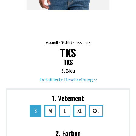
Accueil
>
T-shirt
>
TKS - TKS
TKS
TKS
S, Bleu
Detaillierte Beschreibung
1. Vetement
S
M
L
XL
XXL
2. Farben